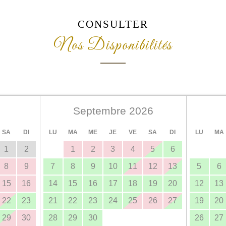
CONSULTER
Nos Disponibilités
Septembre 2026
SA
DI
LU
MA
ME
JE
VE
SA
DI
LU
MA
1
2
1
2
3
4
5
6
8
9
7
8
9
10
11
12
13
5
6
15
16
14
15
16
17
18
19
20
12
13
22
23
21
22
23
24
25
26
27
19
20
29
30
28
29
30
26
27