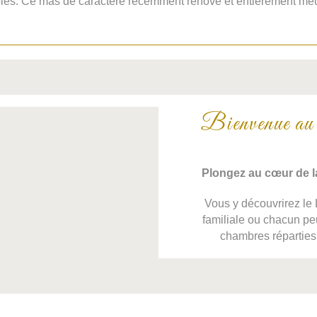
bles.
Ce mas de caractère récemment rénové et entièrement meu
Bienvenue au
Plongez au cœur de l
Vous y découvrirez le 
familiale ou chacun peu
chambres réparties 